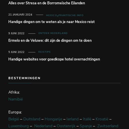
Alles over Stresa en de Borromeïsche Eilanden
21 JANUARI 2024
MEXICO
PRAKTISCHE INFO
Handige dingen om te weten als je naar Mexico reist
9 JUNI 2022
ONTDEK NEDERLAND
Ermelo en de Veluwe: dit zijn de dingen om te doen
5 JUNI 2022
REISTIPS
Handige websites voor goedkope hotel overnachtingen
BESTEMMINGEN
Afrika:
Namibië
Europa:
België
–
Duitsland
–
Hongarije
–
Ierland
–
Italië
–
Kroatië
–
Luxemburg
–
Nederland
–
Oostenrijk
–
Spanje
–
Zwitserland