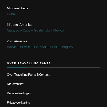
Midden-Oosten
Dubai
Midden-Amerika
Curaçao
–
Cuba
–
Guatemala
–
Mexico
Zuid-Amerika
Bolivia
–
Brazilië
–
Ecuador
–
Peru
–
Uruguay
OVER TRAVELLING PANTS
Over Travelling Pants & Contact
Nieuwsbrief
Reisaanbiedingen
Privacyverklaring