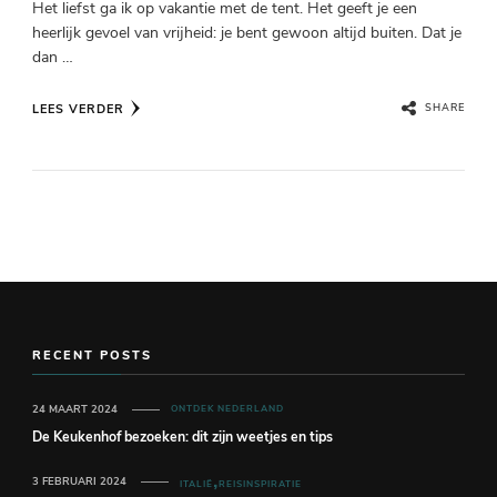
Het liefst ga ik op vakantie met de tent. Het geeft je een
heerlijk gevoel van vrijheid: je bent gewoon altijd buiten. Dat je
dan …
LEES VERDER
SHARE
RECENT POSTS
24 MAART 2024
ONTDEK NEDERLAND
De Keukenhof bezoeken: dit zijn weetjes en tips
3 FEBRUARI 2024
ITALIË
REISINSPIRATIE