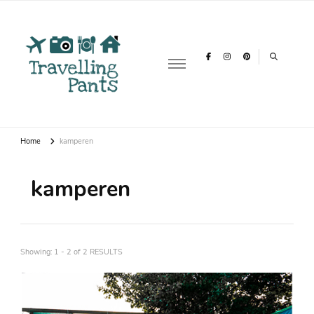
Travelling
Over reizen, vakanties & backpacken
Pants
Home
kamperen
kamperen
Showing: 1 - 2 of 2 RESULTS