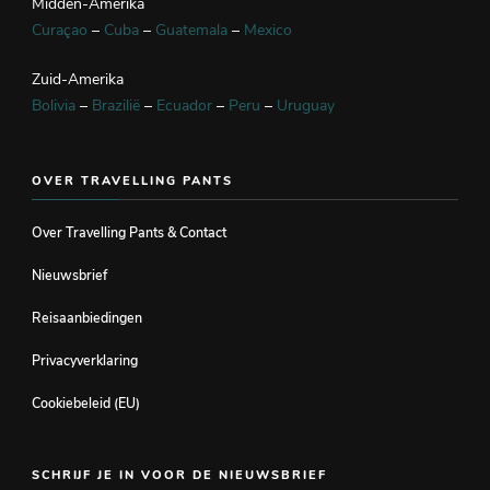
Midden-Amerika
Curaçao
–
Cuba
–
Guatemala
–
Mexico
Zuid-Amerika
Bolivia
–
Brazilië
–
Ecuador
–
Peru
–
Uruguay
OVER TRAVELLING PANTS
Over Travelling Pants & Contact
Nieuwsbrief
Reisaanbiedingen
Privacyverklaring
Cookiebeleid (EU)
SCHRIJF JE IN VOOR DE NIEUWSBRIEF