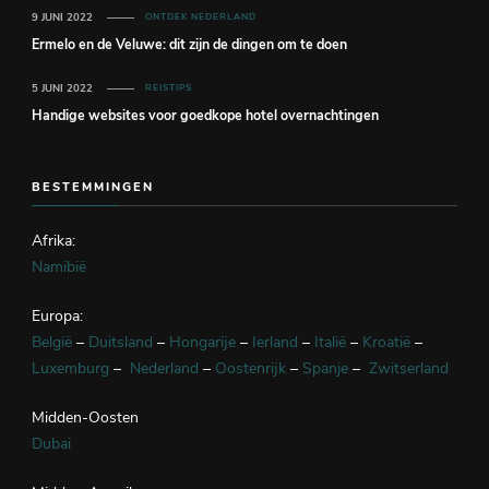
9 JUNI 2022
ONTDEK NEDERLAND
Ermelo en de Veluwe: dit zijn de dingen om te doen
5 JUNI 2022
REISTIPS
Handige websites voor goedkope hotel overnachtingen
BESTEMMINGEN
Afrika:
Namibië
Europa:
België
–
Duitsland
–
Hongarije
–
Ierland
–
Italië
–
Kroatië
–
Luxemburg
–
Nederland
–
Oostenrijk
–
Spanje
–
Zwitserland
Midden-Oosten
Dubai