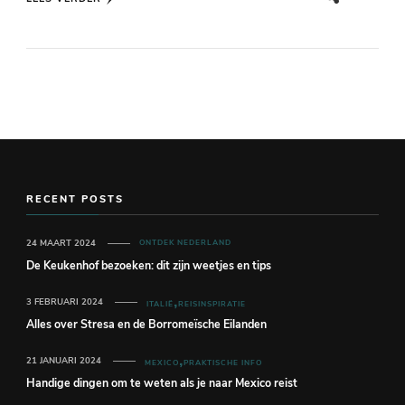
RECENT POSTS
24 MAART 2024
ONTDEK NEDERLAND
De Keukenhof bezoeken: dit zijn weetjes en tips
3 FEBRUARI 2024
ITALIË
REISINSPIRATIE
Alles over Stresa en de Borromeïsche Eilanden
21 JANUARI 2024
MEXICO
PRAKTISCHE INFO
Handige dingen om te weten als je naar Mexico reist