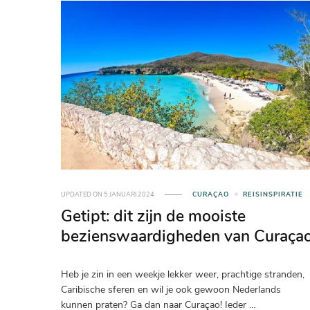
UPDATED ON
5 JANUARI 2024
CURAÇAO
REISINSPIRATIE
Getipt: dit zijn de mooiste
bezienswaardigheden van Curaça
Heb je zin in een weekje lekker weer, prachtige stranden,
Caribische sferen en wil je ook gewoon Nederlands
kunnen praten? Ga dan naar Curaçao! Ieder …