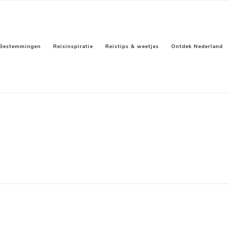
Bestemmingen
Reisinspiratie
Reistips & weetjes
Ontdek Nederland
g Pants