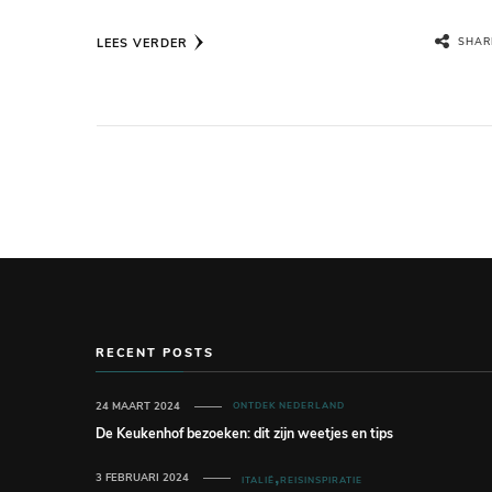
LEES VERDER
SHAR
RECENT POSTS
24 MAART 2024
ONTDEK NEDERLAND
De Keukenhof bezoeken: dit zijn weetjes en tips
3 FEBRUARI 2024
ITALIË
REISINSPIRATIE