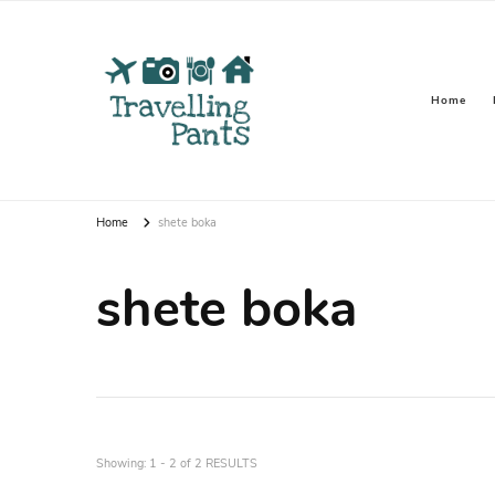
Home
Travellin
Over reizen, vakanties & backpacken
Home
shete boka
shete boka
Showing: 1 - 2 of 2 RESULTS