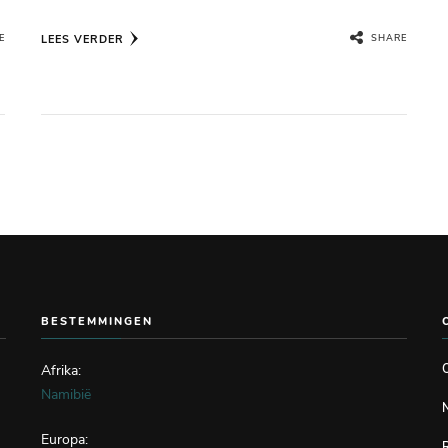
LEES VERDER
E
SHARE
BESTEMMINGEN
Afrika:
Namibië
Europa: