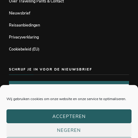
Over Travelling Pants & Contact
Nieuwsbrief
Reisaanbiedingen
Privacyverklaring
Cookiebeleid (EU)
SCHRIJF JE IN VOOR DE NIEUWSBRIEF
Wij gebruiken cookies om onze website en onze service te optimaliseren.
ACCEPTEREN
NEGEREN
© Copyright 2026
Travelling Pants
. All Rights Reserved.