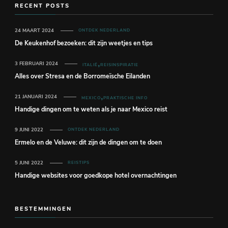
RECENT POSTS
24 MAART 2024
ONTDEK NEDERLAND
De Keukenhof bezoeken: dit zijn weetjes en tips
3 FEBRUARI 2024
ITALIË
REISINSPIRATIE
Alles over Stresa en de Borromeïsche Eilanden
21 JANUARI 2024
MEXICO
PRAKTISCHE INFO
Handige dingen om te weten als je naar Mexico reist
9 JUNI 2022
ONTDEK NEDERLAND
Ermelo en de Veluwe: dit zijn de dingen om te doen
5 JUNI 2022
REISTIPS
Handige websites voor goedkope hotel overnachtingen
BESTEMMINGEN