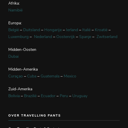
Afrika:
Namibië
Europa:
België
–
Duitsland
–
Hongarije
–
Ierland
–
Italië
–
Kroatië
–
Luxemburg
–
Nederland
–
Oostenrijk
–
Spanje
–
Zwitserland
Midden-Oosten
Dubai
Midden-Amerika
Curaçao
–
Cuba
–
Guatemala
–
Mexico
Zuid-Amerika
Bolivia
–
Brazilië
–
Ecuador
–
Peru
–
Uruguay
OVER TRAVELLING PANTS