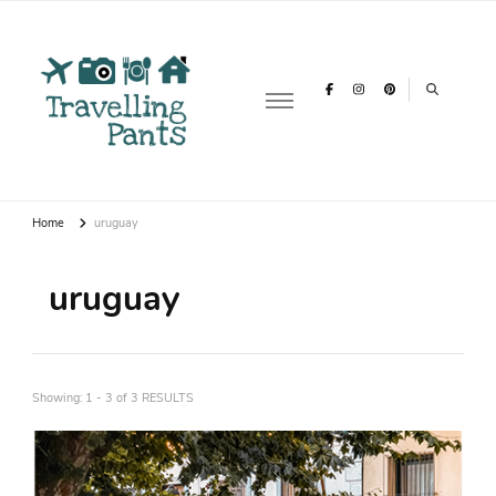
Travelling
Over reizen, vakanties & backpacken
Pants
Home
uruguay
uruguay
Showing: 1 - 3 of 3 RESULTS