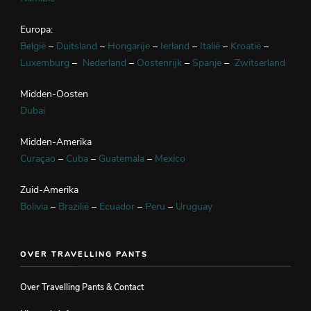
Europa:
België
–
Duitsland
–
Hongarije
–
Ierland
–
Italië
–
Kroatië
–
Luxemburg
–
Nederland
–
Oostenrijk
–
Spanje
–
Zwitserland
Midden-Oosten
Dubai
Midden-Amerika
Curaçao
–
Cuba
–
Guatemala
–
Mexico
Zuid-Amerika
Bolivia
–
Brazilië
–
Ecuador
–
Peru
–
Uruguay
OVER TRAVELLING PANTS
Over Travelling Pants & Contact