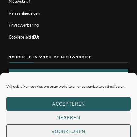
Nieuwsbrief
Reisaanbiedingen
Privacyverklaring
Cookiebeleid (EU)
SCHRIJF JE IN VOOR DE NIEUWSBRIEF
Wij gebruiken cookies om onze website en onze service te optimaliseren.
ACCEPTEREN
NEGEREN
© Copyright 2026
Travelling Pants
. All Rights Reserved.
Privacyverklaring
VOORKEUREN