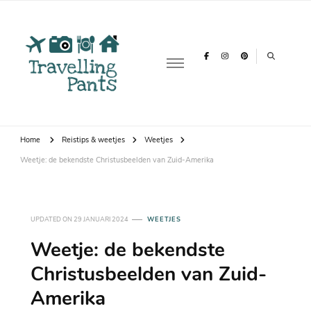
Travelling
Over reizen, vakanties & backpacken
Pants
Home
Reistips & weetjes
Weetjes
Weetje: de bekendste Christusbeelden van Zuid-Amerika
UPDATED ON
29 JANUARI 2024
WEETJES
Weetje: de bekendste
Christusbeelden van Zuid-
Amerika