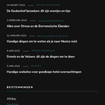
24 MAART 2024
ONTDEK NEDERLAND
De Keukenhof bezoeken: dit zijn weetjes en tips
3 FEBRUARI 2024
ITALIË
REISINSPIRATIE
Alles over Stresa en de Borromeïsche Eilanden
21 JANUARI 2024
MEXICO
PRAKTISCHE INFO
Handige dingen om te weten als je naar Mexico reist
9 JUNI 2022
ONTDEK NEDERLAND
Ermelo en de Veluwe: dit zijn de dingen om te doen
5 JUNI 2022
REISTIPS
Handige websites voor goedkope hotel overnachtingen
BESTEMMINGEN
Afrika:
Namibië