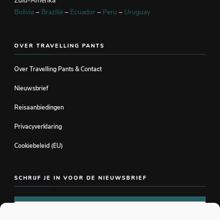
Zuid-Amerika
Bolivia
–
Brazilië
–
Ecuador
–
Peru
–
Uruguay
OVER TRAVELLING PANTS
Over Travelling Pants & Contact
Nieuwsbrief
Reisaanbiedingen
Privacyverklaring
Cookiebeleid (EU)
SCHRIJF JE IN VOOR DE NIEUWSBRIEF