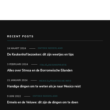
RECENT POSTS
24 MAART 2024
ONTDEK NEDERLAND
De Keukenhof bezoeken: dit zijn weetjes en tips
3 FEBRUARI 2024
ITALIË
REISINSPIRATIE
Alles over Stresa en de Borromeïsche Eilanden
21 JANUARI 2024
MEXICO
PRAKTISCHE INFO
Handige dingen om te weten als je naar Mexico reist
9 JUNI 2022
ONTDEK NEDERLAND
Ermelo en de Veluwe: dit zijn de dingen om te doen