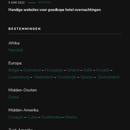
5 JUNI 2022
REISTIPS
Handige websites voor goedkope hotel overnachtingen
BESTEMMINGEN
Afrika:
Namibië
Europa:
België
–
Duitsland
–
Hongarije
–
Ierland
–
Italië
–
Kroatië
–
Luxemburg
–
Nederland
–
Oostenrijk
–
Spanje
–
Zwitserland
Midden-Oosten
Dubai
Midden-Amerika
Curaçao
–
Cuba
–
Guatemala
–
Mexico